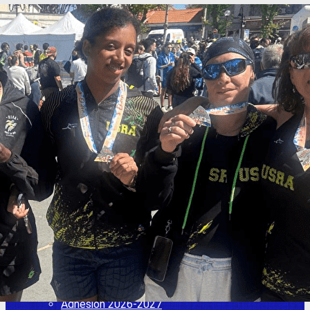
Exporter les lignes sélectionnées
Exporter toutes les colonnes
Exporter uniquement les colonnes affichées
Menu
<
>
Adhésion 2026-2027
L'actu de l'USRA
Les entraînements
Adhésion 2025 2026
Adhésion 2026- 2027
Comité directeur / Nous contacter
Adhésion 2025 2026
Ajoutez un logo, un bouton, des réseaux sociaux
Cliquez pour éditer
L'USR Athlétisme
▴
▾
Adhésion 2026-2027