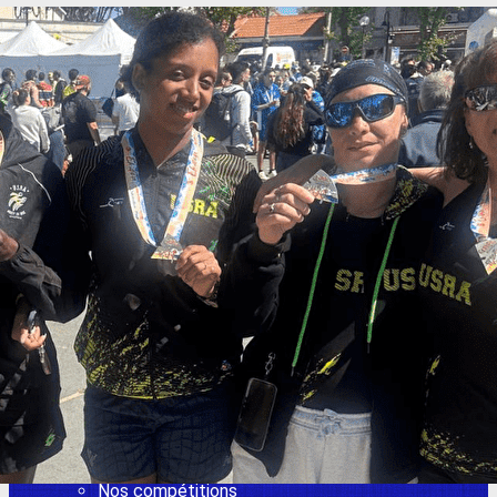
Exporter les lignes sélectionnées
Exporter toutes les colonnes
Exporter uniquement les colonnes affichées
Menu
Ajoutez un logo, un bouton, des réseaux sociaux
Cliquez pour éditer
L'USR Athlétisme
▴
▾
Adhésion 2026-2027
L'actu de l'USRA
Les entraînements
Adhésion 2025 2026
Adhésion 2026- 2027
Comité directeur / Nous contacter
Adhésion 2025 2026
Vie du club
▴
▾
Agenda
Les derniers résultats et challenge 77
Nos compétitions