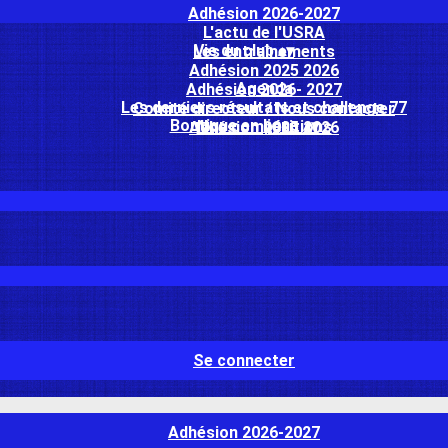
Adhésion 2026-2027
L'actu de l'USRA
Vie du club
▴
▾
Les entraînements
Adhésion 2025 2026
Agenda
Adhésion 2026- 2027
Les derniers résultats et challenge 77
Comité directeur / Nous contacter
Boutique en ligne
▴
▾
Nos compétitions
Adhésion 2025 2026
Se connecter
Adhésion 2026-2027