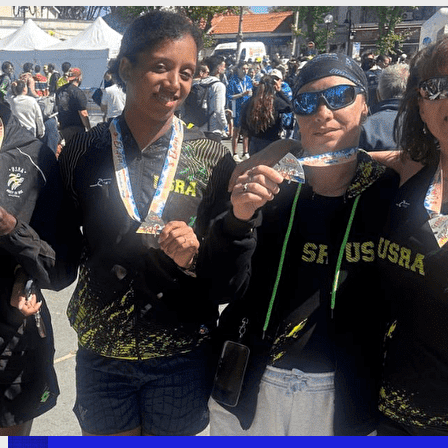
Exporter les lignes sélectionnées
Exporter toutes les colonnes
Exporter uniquement les colonnes affichées
Menu
<
>
Adhésion 2026-2027
L'actu de l'USRA
Les entraînements
Adhésion 2025 2026
Adhésion 2026- 2027
Comité directeur / Nous contacter
Adhésion 2025 2026
Ajoutez un logo, un bouton, des réseaux sociaux
Cliquez pour éditer