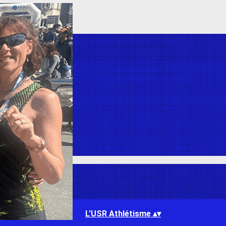
L'USR Athlétisme
▴
▾