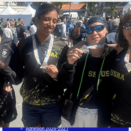
Exporter les lignes sélectionnées
Exporter toutes les colonnes
Exporter uniquement les colonnes affichées
Menu
<
>
Adhésion 2026-2027
L'actu de l'USRA
Les entraînements
Adhésion 2025 2026
Adhésion 2026- 2027
Comité directeur / Nous contacter
Adhésion 2025 2026
Ajoutez un logo, un bouton, des réseaux sociaux
Cliquez pour éditer
L'USR Athlétisme
▴
▾
Adhésion 2026-2027