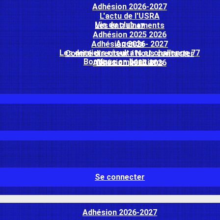
Adhésion 2026-2027
L'actu de l'USRA
Vie du club
▴
▾
Les entraînements
Adhésion 2025 2026
Agenda
Adhésion 2026- 2027
Les derniers résultats et challenge 77
Comité directeur / Nous contacter
Boutique en ligne
▴
▾
Nos compétitions
Adhésion 2025 2026
Se connecter
Adhésion 2026-2027