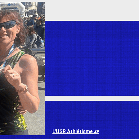
L'USR Athlétisme
▴
▾