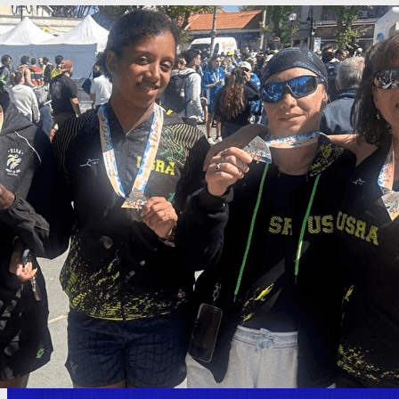
Exporter les lignes sélectionnées
Exporter toutes les colonnes
Exporter uniquement les colonnes affichées
Menu
<
>
Adhésion 2026-2027
L'actu de l'USRA
Les entraînements
Adhésion 2025 2026
Adhésion 2026- 2027
Comité directeur / Nous contacter
Adhésion 2025 2026
Ajoutez un logo, un bouton, des réseaux sociaux
Cliquez pour éditer