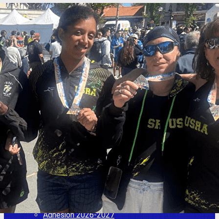
Exporter les lignes sélectionnées
Exporter toutes les colonnes
Exporter uniquement les colonnes affichées
Menu
<
>
Adhésion 2026-2027
L'actu de l'USRA
Les entraînements
Adhésion 2025 2026
Adhésion 2026- 2027
Comité directeur / Nous contacter
Adhésion 2025 2026
Ajoutez un logo, un bouton, des réseaux sociaux
Cliquez pour éditer
L'USR Athlétisme
▴
▾
Adhésion 2026-2027