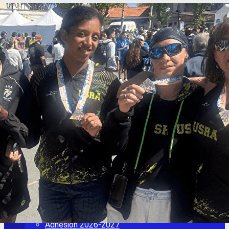
Exporter les lignes sélectionnées
Exporter toutes les colonnes
Exporter uniquement les colonnes affichées
Menu
<
>
Adhésion 2026-2027
L'actu de l'USRA
Les entraînements
Adhésion 2025 2026
Adhésion 2026- 2027
Comité directeur / Nous contacter
Adhésion 2025 2026
Ajoutez un logo, un bouton, des réseaux sociaux
Cliquez pour éditer
L'USR Athlétisme
▴
▾
Adhésion 2026-2027